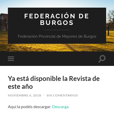
FEDERACIÓN DE
BURGOS
Federación Provincial de Mayores de Burgos
Altern
Alternar
el
el
campo
menú
de
móvil
búsqu
Ya está disponible la Revista de
este año
NOVIEMBRE 6, 2018
/
SIN COMENTARIOS
Aquí la podéis descargar:
Descarga.