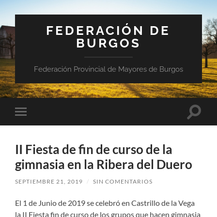
FEDERACIÓN DE
BURGOS
Federación Provincial de Mayores de Burgos
Altern
Alternar
el
el
campo
menú
de
móvil
búsqu
II Fiesta de fin de curso de la
gimnasia en la Ribera del Duero
SEPTIEMBRE 21, 2019
/
SIN COMENTARIOS
El 1 de Junio de 2019 se celebró en Castrillo de la Vega
la II Fiesta fin de curso de los grupos que hacen gimnasia