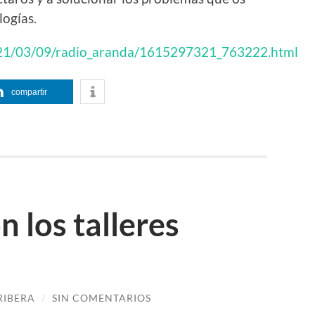
logías.
021/03/09/radio_aranda/1615297321_763222.html
compartir
 los talleres
RIBERA
/
SIN COMENTARIOS